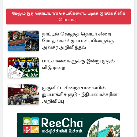
மேலும் இது தொடர்பான செய்திகளைப் படிக்க இங்கே கிளிக்
செய்யவும்
நாட்டில் வெடித்த தொடர் சிறை
மோதல்கள்! முப்படையினருக்கு
அவசர அறிவித்தல்
பாடசாலைகளுக்கு இன்று முதல்
விடுமுறை
குருவிட்ட சிறைச்சாலையில்
துப்பாக்கிச் சூடு - நீதியமைச்சரின்
அறிவிப்பு