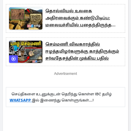
தொல்லியல் உலகை
அதிரவைக்கும் கண்டுபிடிப்பு:
மலையுச்சியில் புதைந்திருந்த
மர்ம நகரம்
செம்மணி விவகாரத்தில்
ஈழத்தமிழர்களுக்கு காத்திருக்கும்
சர்வதேசத்தின் முக்கிய பதில்
Advertisement
செய்திகளை உடனுக்குடன் தெரிந்து கொள்ள IBC தமிழ்
WHATSAPP
இல் இணைந்து கொள்ளுங்கள்...!