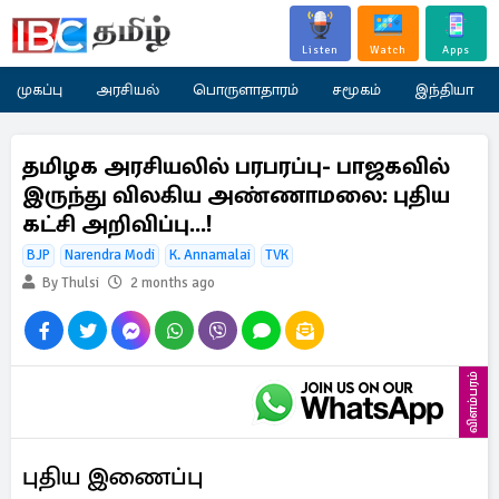
Listen
Watch
Apps
முகப்பு
அரசியல்
பொருளாதாரம்
சமூகம்
இந்தியா
தமிழக அரசியலில் பரபரப்பு- பாஜகவில்
இருந்து விலகிய அண்ணாமலை: புதிய
கட்சி அறிவிப்பு...!
BJP
Narendra Modi
K. Annamalai
TVK
By Thulsi
2 months ago
விளம்பரம்
புதிய இணைப்பு