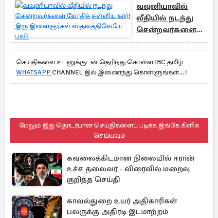
வவுனியாவில்
வீதியில் நடந்து
சென்றவர்களை
மோதித் தள்ளிய
கார்! இரு
செய்திகளை உடனுக்குடன் தெரிந்து கொள்ள IBC தமிழ்
இளைஞர்கள்
WHATSAPP
CHANNEL இல் இணைந்து கொள்ளுங்கள்...!
ஸ்தலத்திலேயே
பலி!
மேலும் இது தொடர்பான செய்திகளைப் படிக்க இங்கே கிளிக்
செய்யவும்
கவலைக்கிடமான நிலையில் ஈரான்
உச்ச தலைவர் - விரைவில் மறைவு
குறித்த செய்தி
காவல்துறை உயர் அதிகாரிகள்
பலருக்கு அதிரடி இடமாற்றம்