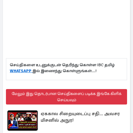
செய்திகளை உடனுக்குடன் தெரிந்து கொள்ள IBC தமிழ்
WHATSAPP
இல் இணைந்து கொள்ளுங்கள்...!
மேலும் இது தொடர்பான செய்திகளைப் படிக்க இங்கே கிளிக்
செய்யவும்
ஏககால சிறையுடைப்பு சதி... அவசர
மிசனில் அநுர!