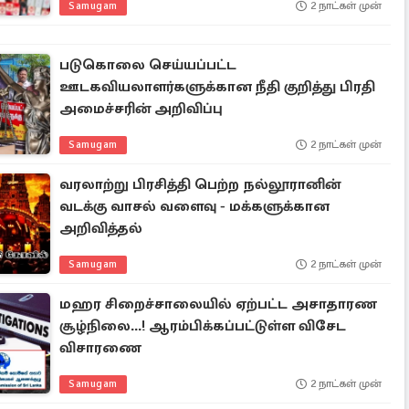
Samugam
2 நாட்கள் முன்
படுகொலை செய்யப்பட்ட
ஊடகவியலாளர்களுக்கான நீதி குறித்து பிரதி
அமைச்சரின் அறிவிப்பு
Samugam
2 நாட்கள் முன்
வரலாற்று பிரசித்தி பெற்ற நல்லூரானின்
வடக்கு வாசல் வளைவு - மக்களுக்கான
அறிவித்தல்
Samugam
2 நாட்கள் முன்
மஹர சிறைச்சாலையில் ஏற்பட்ட அசாதாரண
சூழ்நிலை...! ஆரம்பிக்கப்பட்டுள்ள விசேட
விசாரணை
Samugam
2 நாட்கள் முன்