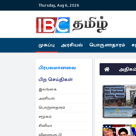
Thursday, Aug 6, 2026
முகப்பு
அரசியல்
பொருளாதாரம்
ச
பிரபலமானவை
அதிகம்
பிற செய்திகள்
இலங்கை
அரசியல்
பொருளாதாரம்
சமூகம்
சினிமா
விளையாட்டு