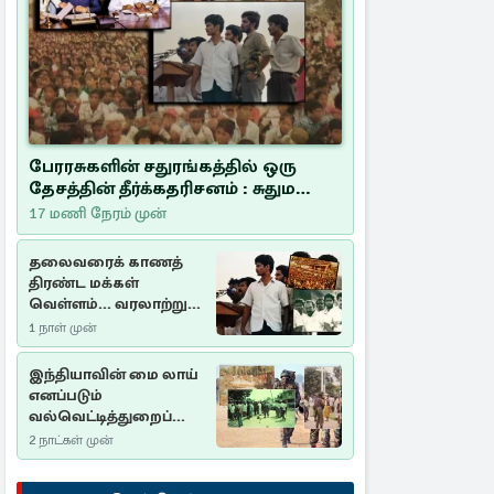
பேரரசுகளின் சதுரங்கத்தில் ஒரு
தேசத்தின் தீர்க்கதரிசனம் : சுதுமலை
பிரகடனம் ஒரு வரலாற்றுப் பாடம்
17 மணி நேரம் முன்
தலைவரைக் காணத்
திரண்ட மக்கள்
வெள்ளம்... வரலாற்றுச்
சிறப்புமிக்க சுதுமலைப்
1 நாள் முன்
பிரகடனம்…
இந்தியாவின் மை லாய்
எனப்படும்
வல்வெட்டித்துறைப்
படுகொலை…
2 நாட்கள் முன்