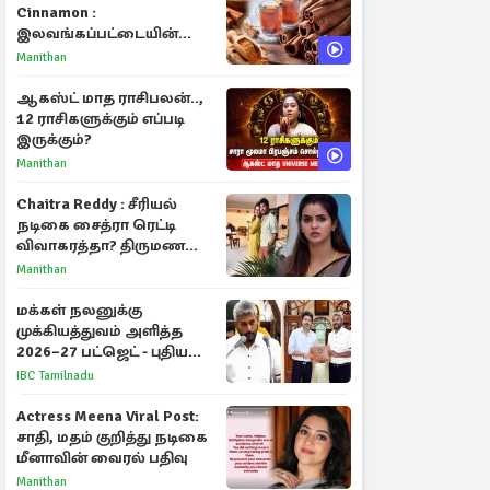
Cinnamon :
இலவங்கப்பட்டையின்
மருத்துவ குணங்களும்
Manithan
ஆரோக்கிய
நன்மைகளும்!
ஆகஸ்ட் மாத ராசிபலன்..,
12 ராசிகளுக்கும் எப்படி
இருக்கும்?
Manithan
Chaitra Reddy : சீரியல்
நடிகை சைத்ரா ரெட்டி
விவாகரத்தா? திருமண
புகைப்படங்களை நீக்கம்
Manithan
மக்கள் நலனுக்கு
முக்கியத்துவம் அளித்த
2026–27 பட்ஜெட் - புதிய
நலத்திட்டங்கள்
IBC Tamilnadu
என்னென்ன?
Actress Meena Viral Post:
சாதி, மதம் குறித்து நடிகை
மீனாவின் வைரல் பதிவு
Manithan