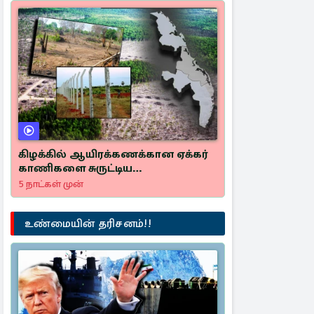
கிழக்கில் ஆயிரக்கணக்கான ஏக்கர்
காணிகளை சுருட்டிய
அரசியல்வாதிகள்
5 நாட்கள் முன்
உண்மையின் தரிசனம்!!