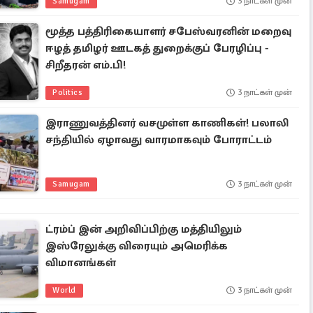
Samugam
3 நாட்கள் முன்
மூத்த பத்திரிகையாளர் சபேஸ்வரனின் மறைவு
ஈழத் தமிழர் ஊடகத் துறைக்குப் பேரழிப்பு -
சிறீதரன் எம்.பி!
Politics
3 நாட்கள் முன்
இராணுவத்தினர் வசமுள்ள காணிகள்! பலாலி
சந்தியில் ஏழாவது வாரமாகவும் போராட்டம்
Samugam
3 நாட்கள் முன்
ட்ரம்ப் இன் அறிவிப்பிற்கு மத்தியிலும்
இஸ்ரேலுக்கு விரையும் அமெரிக்க
விமானங்கள்
World
3 நாட்கள் முன்