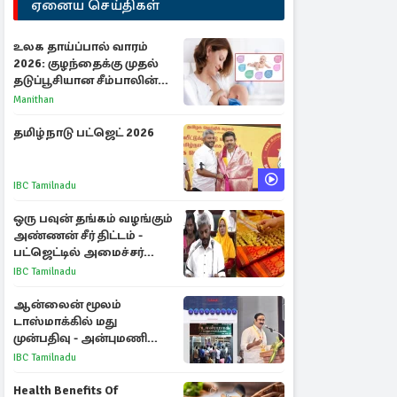
ஏனைய செய்திகள்
உலக தாய்ப்பால் வாரம்
2026: குழந்தைக்கு முதல்
தடுப்பூசியான சீம்பாலின்
முக்கியத்துவம்!
Manithan
தமிழ்நாடு பட்ஜெட் 2026
IBC Tamilnadu
ஒரு பவுன் தங்கம் வழங்கும்
அண்ணன் சீர் திட்டம் -
பட்ஜெட்டில் அமைச்சர்
மரிய வில்சன் அறிவிப்பு!
IBC Tamilnadu
ஆன்லைன் மூலம்
டாஸ்மாக்கில் மது
முன்பதிவு - அன்புமணி
ராமதாஸ் எதிர்ப்பு
IBC Tamilnadu
Health Benefits Of