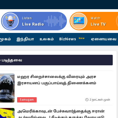
Listen
Watch
Live Radio
Live TV
மூகம்
இந்தியா
உலகம்
BizNews
ஏனையவை
New
 படித்தவை
மஹர சிறைச்சாலைக்கு விரையும் அரச
இரசாயனப் பகுப்பாய்வுத் திணைக்களம்
Samugam
2 நாட்கள் முன்
அமெரிக்காவுடன் பேச்சுவார்த்தைக்கு ஈரான்
ஆர்வமில்லை...! நீடிக்கும் கருத்து வேறுபாடு