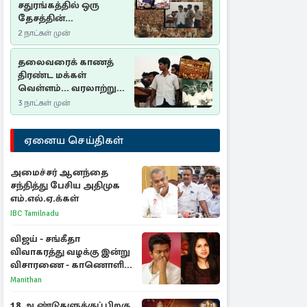
சதுரங்கத்தில் ஒரு
தேசத்தின்
தீர்க்கதரிசனம் :
2 நாட்கள் முன்
சுதுமலை பிரகடனம்
ஒரு வரலாற்றுப் பாடம்
தலைவரைக் காணத்
திரண்ட மக்கள்
வெள்ளம்... வரலாற்றுச்
சிறப்புமிக்க சுதுமலைப்
3 நாட்கள் முன்
பிரகடனம்…
ஏனைய செய்திகள்
அமைச்சர் ஆனந்தை
சந்தித்து பேசிய அதிமுக
எம்.எல்.ஏ.க்கள்
IBC Tamilnadu
விஜய் - சங்கீதா
விவாகரத்து வழக்கு இன்று
விசாரணை - காணொளி
மூலம் ஆஜராக வாய்ப்பு
Manithan
18 ஆண்டுகளுக்குப் பிறகு