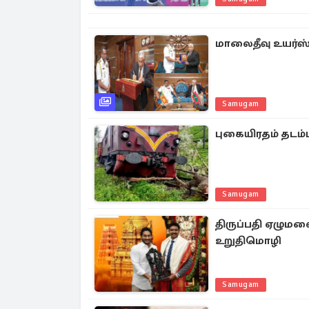
மாலைதீவு உயர்ஸ
Samugam
புகையிரதம் தடம்ப
Samugam
திருப்பதி ஏழும
உறுதிமொழி
Samugam