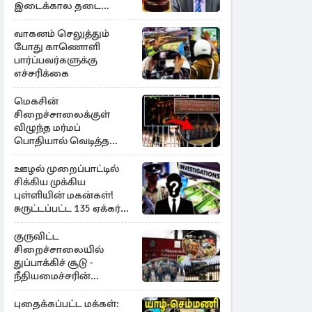
இடைக்கால தடை
உத்தரவு!
வாகனம் செலுத்தும்
போது காணொளி
பார்ப்பவர்களுக்கு
எச்சரிக்கை
மெகசின்
சிறைச்சாலைக்குள்
விழுந்த மர்மப்
பொதியால் வெடித்த
மோதல் - ஒருவர் பலி :
பலர் காயம்
ஊழல் முறைப்பாட்டில்
சிக்கிய முக்கிய
புள்ளியின் மகன்கள்!
சுருட்டப்பட்ட 135 ஏக்கர்
தேயிலைத் தோட்டம்
குருவிட்ட
சிறைச்சாலையில்
துப்பாக்கிச் சூடு -
நீதியமைச்சரின்
அறிவிப்பு
புதைக்கப்பட்ட மக்கள்: