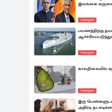
இலங்கை வருக
Samugam
பயணத்திற்கு தயார
ஆச்சரியப்படுத்து
Samugam
காலநிலையில் ஏற்
Samugam
இரு பெண்களுடன்
அதிரடி நடவடிக்