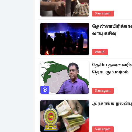
Samugam
தென்னாபிரிக்காவ
வாயு கசிவு
World
தேசிய தலைவரின்
தொடரும் மர்மம்
Samugam
அரசாங்க நலன்புர
Samugam