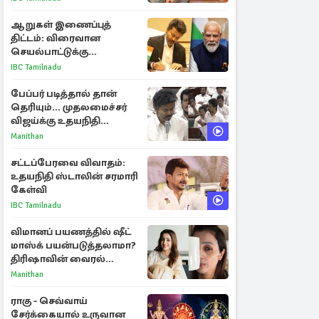
ஆறுகள் இணைப்புத்
திட்டம்: விரைவான
செயல்பாட்டுக்கு
பிரதமருக்கு முதலமைச்சர்
IBC Tamilnadu
கடிதம்
பேப்பர் படித்தால் தான்
தெரியும்... முதலமைச்சர்
விஜய்க்கு உதயநிதி
ஸ்டாலின் பதிலடி
Manithan
சட்டப்பேரவை விவாதம்:
உதயநிதி ஸ்டாலின் சரமாரி
கேள்வி
IBC Tamilnadu
விமானப் பயணத்தில் ஷீட்
மாஸ்க் பயன்படுத்தலாமா?
திரிஷாவின் வைரல்
செல்ஃபிக்கு மருத்துவர்
Manithan
விளக்கம்
ராகு - செவ்வாய்
சேர்க்கையால் உருவான