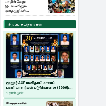
யாழில் வேறு
இடங்களிலும்
புதைகுழிகள்
இருக்கலாம்..!
எழுமாற்றாக அகழ்வு
சிறப்பு கட்டுரைகள்
மூதூர் ACF மனிதாபிமானப்
பணியாளர்கள் படுகொலை (2006):
20 ஆண்டுகளாகியும் நீதி
1 நாள் முன்
மறுக்கப்பட்ட மனிதாபிமானப்
பேரவலம்
பேரரசுகளின்