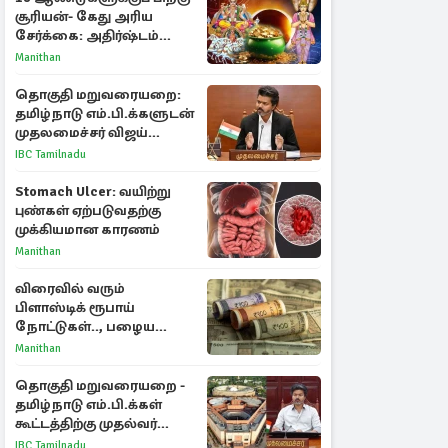
சூரியன்- கேது அரிய
சேர்க்கை: அதிர்ஷ்டம்
பெறும் 3 ராசிகள்!
Manithan
தொகுதி மறுவரையறை:
தமிழ்நாடு எம்.பி.க்களுடன்
முதலமைச்சர் விஜய்
ஆலோசனை
IBC Tamilnadu
Stomach Ulcer: வயிற்று
புண்கள் ஏற்படுவதற்கு
முக்கியமான காரணம்
Manithan
விரைவில் வரும்
பிளாஸ்டிக் ரூபாய்
நோட்டுகள்.., பழைய
காகித நோட்டுகள்
Manithan
செல்லுமா?
தொகுதி மறுவரையறை -
தமிழ்நாடு எம்.பி.க்கள்
கூட்டத்திற்கு முதல்வர்
விஜய் அழைப்பு
IBC Tamilnadu