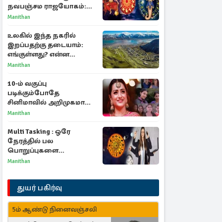
நவபஞ்சம ராஜயோகம்:
அதிர்ஷ்டம் பெறும் 3
Manithan
ராசிகள்!
உலகில் இந்த நகரில்
இறப்பதற்கு தடையாம்:
எங்குள்ளது? என்ன
காரணம் தெரியுமா?
Manithan
10-ம் வகுப்பு
படிக்கும்போதே
சினிமாவில் அறிமுகமான
த்ரிஷா! உண்மையை
Manithan
பகிர்ந்த இயக்குநர் பிரவீன்
காந்தி
Multi Tasking : ஒரே
நேரத்தில் பல
பொறுப்புகளை
கையாளும் டாப் 3 ராசிகள்!
Manithan
துயர் பகிர்வு
5ம் ஆண்டு நினைவஞ்சலி