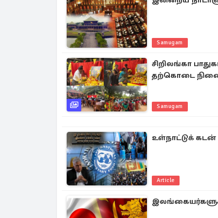
இன்றைய நாடாளு
Samugam
சிறிலங்கா பாதுகா
தற்கொடை நினை
Samugam
உள்நாட்டுக் கடன்
Article
இலங்கையர்களுக்