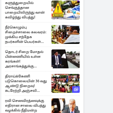
களுத்துறையில்
செங்குத்தான
பாறையிலிருந்து வான்
கவிழ்ந்து விபத்து!
நீர்கொழும்பு
சிறைச்சாலை கலவரம்:
முக்கிய சந்தேக
நபர்களின் பெயர்கள்
நீதிமன்றில் சமர்ப்பிப்பு!
தொடர் சிறை மோதல்
பின்னணியில் உள்ள
கரங்கள்!
அரசாங்கத்துக்கு
கிடைத்த புலனாய்வு
தகவல்
திராய்க்கேணி
படுகொலையின் 36 வது
ஆண்டு நிறைவு!
சுடரேற்றி அஞ்சலி
செலுத்திய மக்கள்
ரவி செனவிரத்னவுக்கு
எதிரான சாலை விபத்து
வழக்கில் நீதிமன்ற