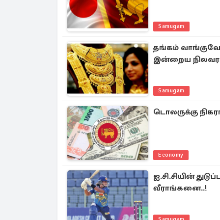
Samugam
தங்கம் வாங்குவோர
இன்றைய நிலவர
Samugam
டொலருக்கு நிகரா
Economy
ஐ.சி.சியின் துடு
வீராங்கனை..!
Samugam